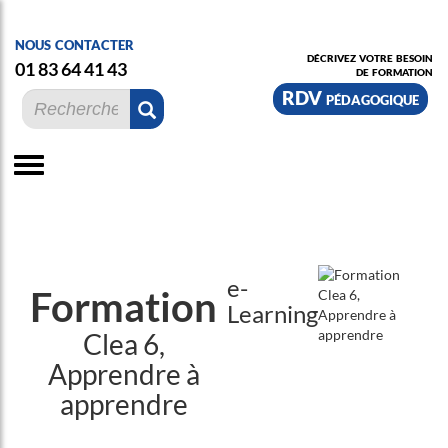
nous contacter
décrivez votre besoin
01 83 64 41 43
de formation
RDV pédagogique
e-
Formation
Learning
Clea 6,
Apprendre à
apprendre