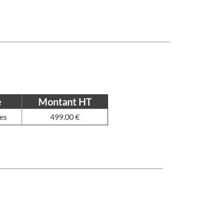
e
Montant HT
es
499.00 €