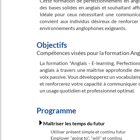
Cette formation de perfectionnement en angla
des bases solides en anglais et souhaitant affi
Idéale pour ceux nécessitant une communicati
convient aux individus désireux de renforcer
environnements anglophones exigeants.
Objectifs
Compétences visées pour la formation Angl
La formation "Anglais - E-learning, Perfectio
anglais à travers une maîtrise approfondie de
voix passive. Vous développerez un vocabulaire 
et renforcerez votre capacité à communiquer de 
un usage quotidien et professionnel optimal.
Programme
Maîtriser les temps du futur
Utiliser présent simple et continu futur
Employer "going to", "will" et continu