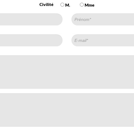
Civilité
M.
Mme