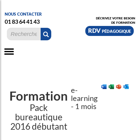
nous contacter
décrivez votre besoin
01 83 64 41 43
de formation
RDV pédagogique
e-
Formation
learning
- 1 mois
Pack
bureautique
2016 débutant