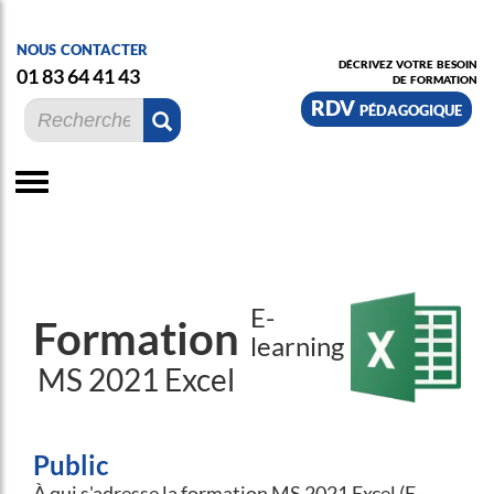
nous contacter
décrivez votre besoin
01 83 64 41 43
de formation
RDV pédagogique
E-
Formation
learning
MS 2021 Excel
Public
À qui s'adresse la formation MS 2021 Excel (E-