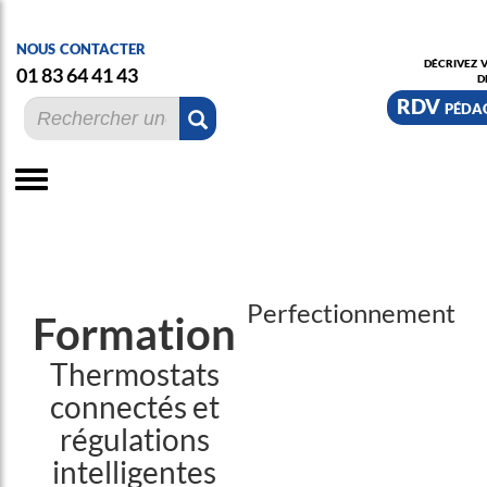
nous contacter
décrivez 
01 83 64 41 43
d
RDV pédag
Perfectionnement
Formation
Thermostats
connectés et
régulations
intelligentes