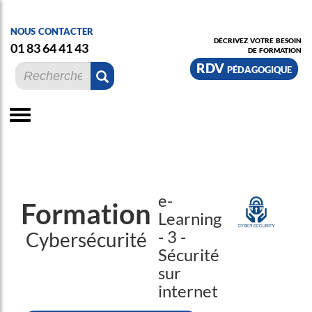
nous contacter
décrivez votre besoin
01 83 64 41 43
de formation
RDV pédagogique
e-
Formation
Learning
- 3 -
Cybersécurité
Sécurité
sur
internet