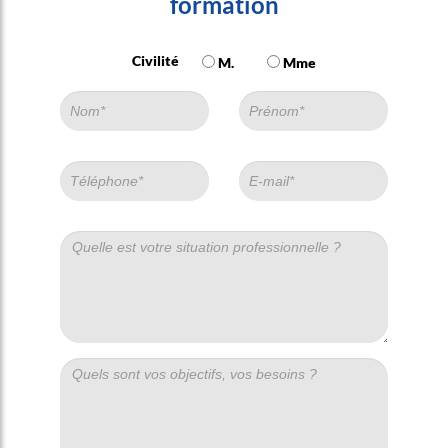
formation
Civilité
M.
Mme