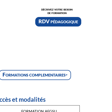
décrivez votre besoin
de formation
RDV pédagogique
Formations complementaires
ccès et modalités
formation afgsu