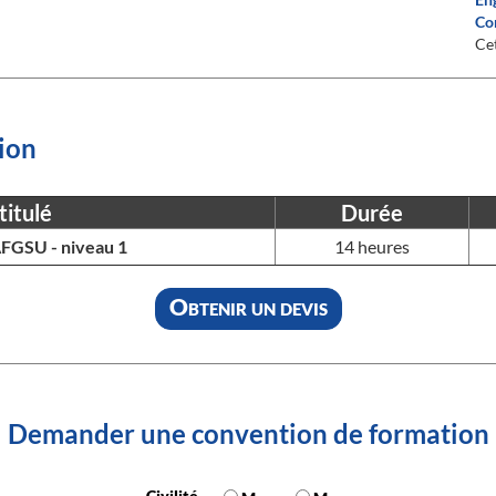
Co
Cet
ion
titulé
Durée
FGSU - niveau 1
14 heures
Obtenir un devis
Demander une convention de formation
Civilité