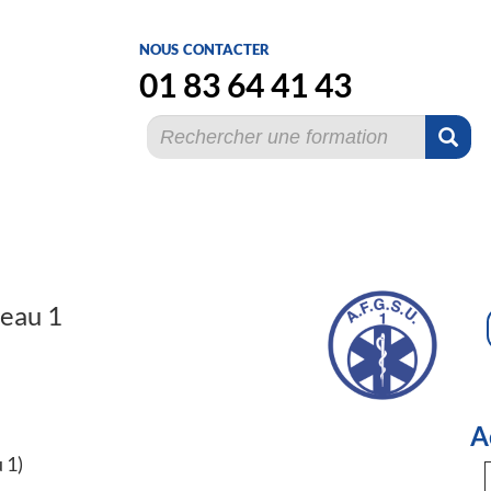
nous contacter
01 83 64 41 43
veau 1
A
 1)