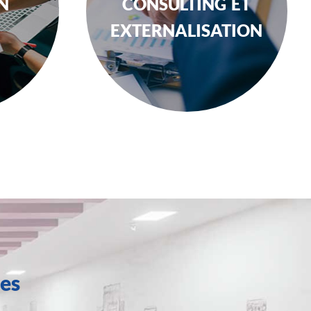
n
consulting et
externalisation
es